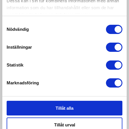
Dessa kan i sin tur kombinera informationen med annan
information som du har tillhandahållit eller som de har
samlat in när du har använt deras tjänster.
Samtyckesval
Nödvändig
Inställningar
VÅGINSTRUMENT LI-101
Statistik
Marknadsföring
Tillåt alla
Tillåt urval